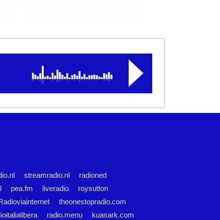
dio.nl
streamradio.nl
radioned
l
pea.fm
liveradio
roysutton
Radioviainternet
theonestopradio.com
ioitalialibera
radio.menu
kuasark.com