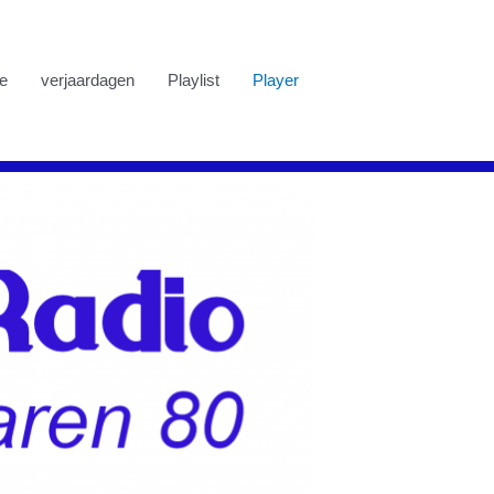
e
verjaardagen
Playlist
Player