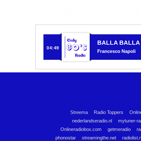
BALLA BALLA
04:49
Francesco Napoli
Streema
Radio Toppers
Onlin
nederlandseradio.nl
mytuner-ra
Onlineradiobox.com
getmeradio
ra
phonostar
streamingthe.net
radiolist.