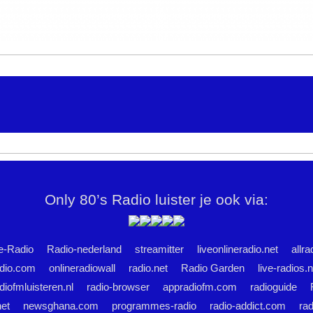
Only 80’s Radio luister je ook via:
e-Radio
Radio-nederland
streamitter
liveonlineradio.net
allra
dio.com
onlineradiowall
radio.net
Radio Garden
live-radios.n
diofmluisteren.nl
radio-browser
appradiofm.com
radioguide
net
newsghana.com
programmes-radio
radio-addict.com
rad